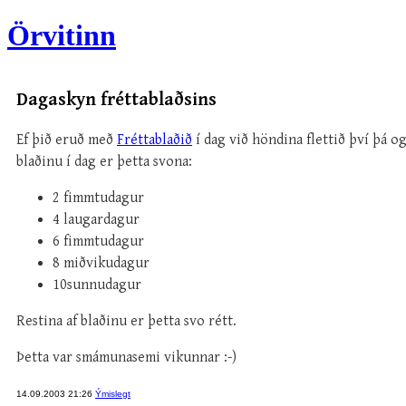
Örvitinn
Dagaskyn fréttablaðsins
Ef þið eruð með
Fréttablaðið
í dag við höndina flettið því þá og
blaðinu í dag er þetta svona:
2 fimmtudagur
4 laugardagur
6 fimmtudagur
8 miðvikudagur
10sunnudagur
Restina af blaðinu er þetta svo rétt.
Þetta var smámunasemi vikunnar :-)
14.09.2003 21:26
Ýmislegt