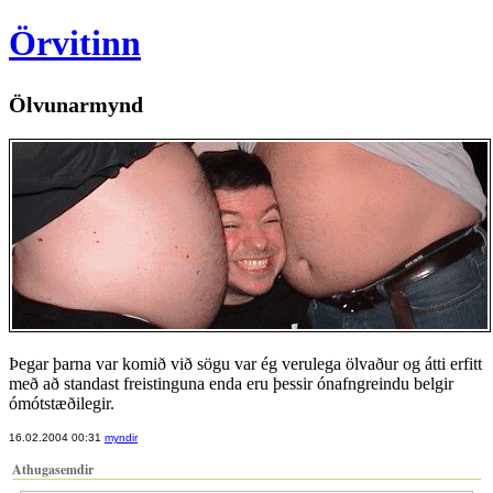
Örvitinn
Ölvunarmynd
Þegar þarna var komið við sögu var ég verulega ölvaður og átti erfitt
með að standast freistinguna enda eru þessir ónafngreindu belgir
ómótstæðilegir.
16.02.2004 00:31
myndir
Athugasemdir