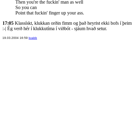
Then you're the fuckin' man as well
So you can
Point that fuckin' finger up your ass.
17:05
Klassískt, klukkan orðin fimm og það heyrist ekki bofs í þeim
:-| Ég verð hér í klukkutíma í viðbót - sjáum hvað setur.
19.03.2004 16:59
kvabb