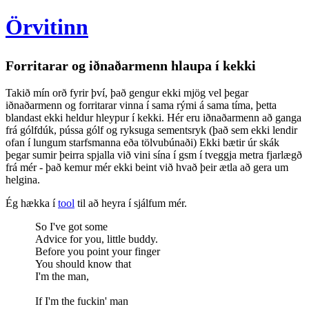
Örvitinn
Forritarar og iðnaðarmenn hlaupa í kekki
Takið mín orð fyrir því, það gengur ekki mjög vel þegar
iðnaðarmenn og forritarar vinna í sama rými á sama tíma, þetta
blandast ekki heldur hleypur í kekki. Hér eru iðnaðarmenn að ganga
frá gólfdúk, pússa gólf og ryksuga sementsryk (það sem ekki lendir
ofan í lungum starfsmanna eða tölvubúnaði) Ekki bætir úr skák
þegar sumir þeirra spjalla við vini sína í gsm í tveggja metra fjarlægð
frá mér - það kemur mér ekki beint við hvað þeir ætla að gera um
helgina.
Ég hækka í
tool
til að heyra í sjálfum mér.
So I've got some
Advice for you, little buddy.
Before you point your finger
You should know that
I'm the man,
If I'm the fuckin' man