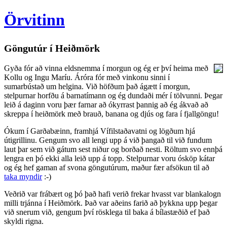
Örvitinn
Göngutúr í Heiðmörk
Gyða fór að vinna eldsnemma í morgun og ég er því heima með
Kollu og Ingu Maríu. Áróra fór með vinkonu sinni í
sumarbústað um helgina. Við höfðum það ágætt í morgun,
stelpurnar horfðu á barnatímann og ég dundaði mér í tölvunni. Þegar
leið á daginn voru þær farnar að ókyrrast þannig að ég ákvað að
skreppa í heiðmörk með brauð, banana og djús og fara í fjallgöngu!
Ókum í Garðabæinn, framhjá Vífilstaðavatni og lögðum hjá
útigrillinu. Gengum svo all lengi upp á við þangað til við fundum
laut þar sem við gátum sest niður og borðað nesti. Röltum svo ennþá
lengra en þó ekki alla leið upp á topp. Stelpurnar voru ósköp kátar
og ég hef gaman af svona göngutúrum, maður fær afsökun til að
taka myndir
:-)
Veðrið var frábært og þó það hafi verið frekar hvasst var blankalogn
milli trjánna í Heiðmörk. Það var aðeins farið að þykkna upp þegar
við snerum við, gengum því rösklega til baka á bílastæðið ef það
skyldi rigna.