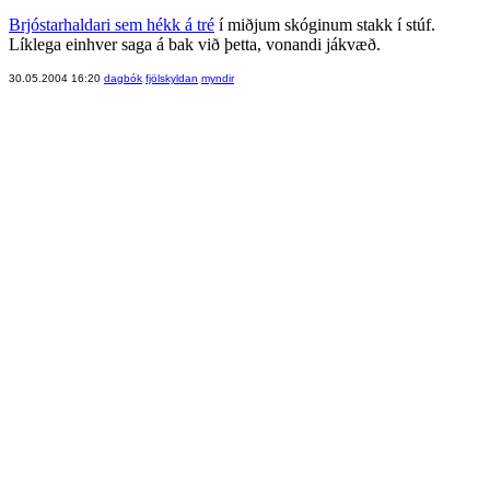
Brjóstarhaldari sem hékk á tré
í miðjum skóginum stakk í stúf.
Líklega einhver saga á bak við þetta, vonandi jákvæð.
30.05.2004 16:20
dagbók
fjölskyldan
myndir