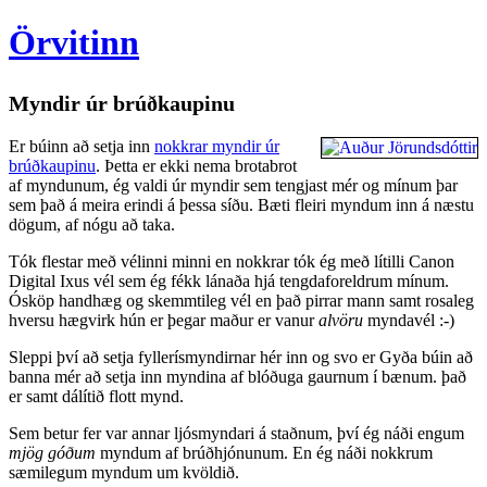
Örvitinn
Myndir úr brúðkaupinu
Er búinn að setja inn
nokkrar myndir úr
brúðkaupinu
. Þetta er ekki nema brotabrot
af myndunum, ég valdi úr myndir sem tengjast mér og mínum þar
sem það á meira erindi á þessa síðu. Bæti fleiri myndum inn á næstu
dögum, af nógu að taka.
Tók flestar með vélinni minni en nokkrar tók ég með lítilli Canon
Digital Ixus vél sem ég fékk lánaða hjá tengdaforeldrum mínum.
Ósköp handhæg og skemmtileg vél en það pirrar mann samt rosaleg
hversu hægvirk hún er þegar maður er vanur
alvöru
myndavél :-)
Sleppi því að setja fyllerísmyndirnar hér inn og svo er Gyða búin að
banna mér að setja inn myndina af blóðuga gaurnum í bænum. það
er samt dálítið flott mynd.
Sem betur fer var annar ljósmyndari á staðnum, því ég náði engum
mjög góðum
myndum af brúðhjónunum. En ég náði nokkrum
sæmilegum myndum um kvöldið.