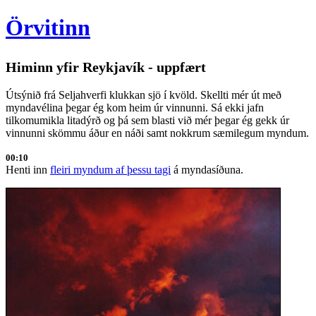
Örvitinn
Himinn yfir Reykjavík - uppfært
Útsýnið frá Seljahverfi klukkan sjö í kvöld. Skellti mér út með
myndavélina þegar ég kom heim úr vinnunni. Sá ekki jafn
tilkomumikla litadýrð og þá sem blasti við mér þegar ég gekk úr
vinnunni skömmu áður en náði samt nokkrum sæmilegum myndum.
00:10
Henti inn
fleiri myndum af þessu tagi
á myndasíðuna.