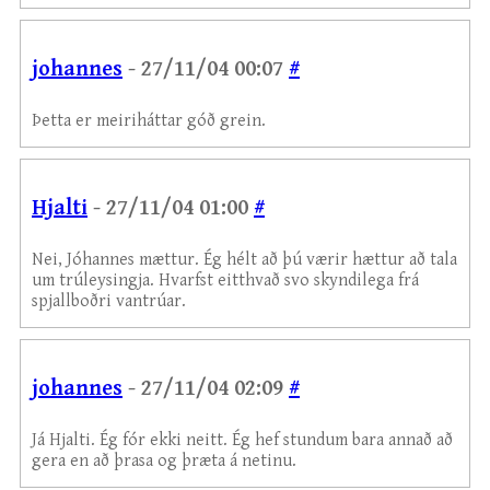
johannes
- 27/11/04 00:07
#
Þetta er meiriháttar góð grein.
Hjalti
- 27/11/04 01:00
#
Nei, Jóhannes mættur. Ég hélt að þú værir hættur að tala
um trúleysingja. Hvarfst eitthvað svo skyndilega frá
spjallboðri vantrúar.
johannes
- 27/11/04 02:09
#
Já Hjalti. Ég fór ekki neitt. Ég hef stundum bara annað að
gera en að þrasa og þræta á netinu.