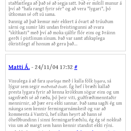
staðfastlega að það sé að segja satt. Það er mikill munur á
því að "hafa rangt fyrir sér" og að vera "lygari", þó
útkoman sé oft sú sama.
Þannig að það kemur mér ekkert á óvart að trúuðum
sárni og sumir láti undan freistingunni að svara
"skítkasti" með því að moka sjálfir flór eins og Þráinn
gerði í pistlinum sínum. Það var samt afskaplega
ókristilegt af honum að gera það...
Matti Á.
- 24/11/04 17:32
#
Vissulega á að fara
sparlega
með í kalla fólk
lygara
, sá
lýgur sem segir
meðvitað ósatt
. Ég hef í bræði kallað
presta lygara fyrir að kenna krökkum sögur eins og um
sagnfræði sé að ræða, þó þeir viti, guðfræðimenntaðir
mennirnir, að þær eru ekki sannar. Það sama sagði ég um
náunga sem kennir fermingarnámskeið og var að
kommenta á Vantrú, hef síðan heyrt að hann sé
óhefðbundinn í sinni fermingarfræðslu, ég ég sé nokkuð
viss um að margt sem hann kennir standist ekki rýni.