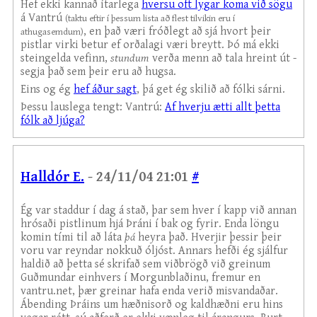
Hef ekki kannað ítarlega
hversu oft lygar koma við sögu
á Vantrú
(taktu eftir í þessum lista að flest tilvikin eru í
, en það væri fróðlegt að sjá hvort þeir
athugasemdum)
pistlar virki betur ef orðalagi væri breytt. Þó má ekki
steingelda vefinn,
stundum
verða menn að tala hreint út -
segja það sem þeir eru að hugsa.
Eins og ég
hef áður sagt
, þá get ég skilið að fólki sárni.
Þessu lauslega tengt: Vantrú:
Af hverju ætti allt þetta
fólk að ljúga?
Halldór E.
- 24/11/04 21:01
#
Ég var staddur í dag á stað, þar sem hver í kapp við annan
hrósaði pistlinum hjá Þráni í bak og fyrir. Enda löngu
komin tími til að láta
þá
heyra það. Hverjir þessir þeir
voru var reyndar nokkuð óljóst. Annars hefði ég sjálfur
haldið að þetta sé skrifað sem viðbrögð við greinum
Guðmundar einhvers í Morgunblaðinu, fremur en
vantru.net, þær greinar hafa enda verið misvandaðar.
Ábending Þráins um hæðnisorð og kaldhæðni eru hins