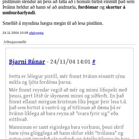
pistlinum stendur án þess að fatta að í honum birtist einmitt það sem
Þráinn heldur að hann sé að andmæla,
fordómar
og
skortur á
umburðarlyndi
.
Smellið á myndina hægra megin til að lesa pistilinn.
24.11.2004 10:08
efahyggja
Athugasemdir
Bjarni Rúnar
- 24/11/04 14:01
#
Þetta er lélegur pistill, mér finnst Þráinn einmitt sýna
mikla og ljóta fordóma þarna.
Mér finnst reyndar vegið að mér og minni lífsspeki með
þessu, gert lítið úr skynsemi minni og siðferði. En það
finnst eflaust mörgum kristnum líka þegar þeir lesa t.d.
það sem birtist á vantrú og af titlinum að dæma þá er
Þráinn líklega að bara reyna að "svara fyrir sig" eða
eitthvað.
Manninum er samt eiginlega bara vorkunn, þessi skrif
hans sýna glögglega að hann skilur ekki "trúlausa" og