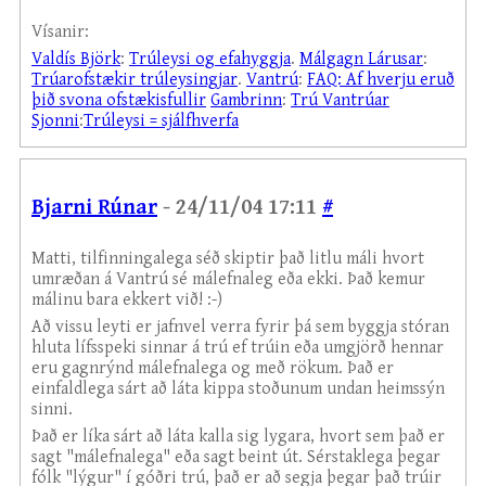
Vísanir:
Valdís Björk
:
Trúleysi og efahyggja
.
Málgagn Lárusar
:
Trúarofstækir trúleysingjar
.
Vantrú
:
FAQ: Af hverju eruð
þið svona ofstækisfullir
Gambrinn
:
Trú Vantrúar
Sjonni
:
Trúleysi = sjálfhverfa
Bjarni Rúnar
- 24/11/04 17:11
#
Matti, tilfinningalega séð skiptir það litlu máli hvort
umræðan á Vantrú sé málefnaleg eða ekki. Það kemur
málinu bara ekkert við! :-)
Að vissu leyti er jafnvel verra fyrir þá sem byggja stóran
hluta lífsspeki sinnar á trú ef trúin eða umgjörð hennar
eru gagnrýnd málefnalega og með rökum. Það er
einfaldlega sárt að láta kippa stoðunum undan heimssýn
sinni.
Það er líka sárt að láta kalla sig lygara, hvort sem það er
sagt "málefnalega" eða sagt beint út. Sérstaklega þegar
fólk "lýgur" í góðri trú, það er að segja þegar það trúir