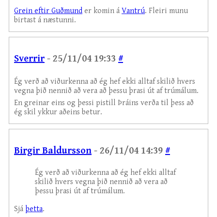
Grein eftir Guðmund
er komin á
Vantrú
. Fleiri munu
birtast á næstunni.
Sverrir
- 25/11/04 19:33
#
Ég verð að viðurkenna að ég hef ekki alltaf skilið hvers
vegna þið nennið að vera að þessu þrasi út af trúmálum.
En greinar eins og þessi pistill Þráins verða til þess að
ég skil ykkur aðeins betur.
Birgir Baldursson
- 26/11/04 14:39
#
Ég verð að viðurkenna að ég hef ekki alltaf
skilið hvers vegna þið nennið að vera að
þessu þrasi út af trúmálum.
Sjá
þetta
.