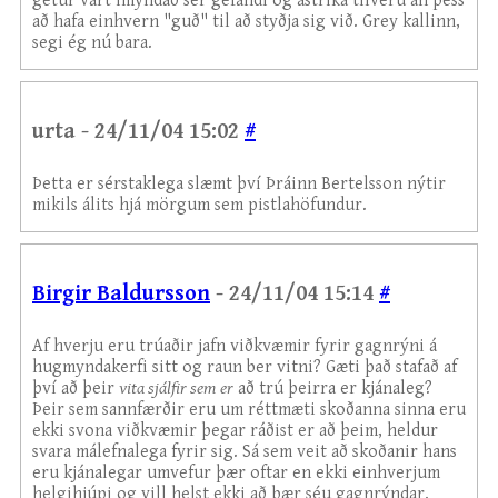
getur vart ímyndað sér gefandi og ástríka tilveru án þess
að hafa einhvern "guð" til að styðja sig við. Grey kallinn,
segi ég nú bara.
urta - 24/11/04 15:02
#
Þetta er sérstaklega slæmt því Þráinn Bertelsson nýtir
mikils álits hjá mörgum sem pistlahöfundur.
Birgir Baldursson
- 24/11/04 15:14
#
Af hverju eru trúaðir jafn viðkvæmir fyrir gagnrýni á
hugmyndakerfi sitt og raun ber vitni? Gæti það stafað af
því að þeir
vita sjálfir sem er
að trú þeirra er kjánaleg?
Þeir sem sannfærðir eru um réttmæti skoðanna sinna eru
ekki svona viðkvæmir þegar ráðist er að þeim, heldur
svara málefnalega fyrir sig. Sá sem veit að skoðanir hans
eru kjánalegar umvefur þær oftar en ekki einhverjum
helgihjúpi og vill helst ekki að þær séu gagnrýndar.