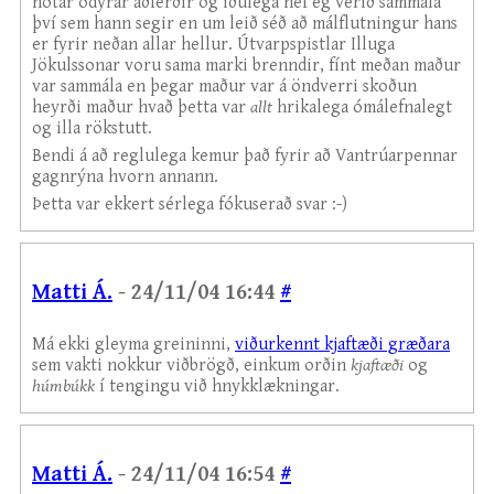
notar ódýrar aðferðir og iðulega hef ég verið sammála
því sem hann segir en um leið séð að málflutningur hans
er fyrir neðan allar hellur. Útvarpspistlar Illuga
Jökulssonar voru sama marki brenndir, fínt meðan maður
var sammála en þegar maður var á öndverri skoðun
heyrði maður hvað þetta var
allt
hrikalega ómálefnalegt
og illa rökstutt.
Bendi á að reglulega kemur það fyrir að Vantrúarpennar
gagnrýna hvorn annann.
Þetta var ekkert sérlega fókuserað svar :-)
Matti Á.
- 24/11/04 16:44
#
Má ekki gleyma greininni,
viðurkennt kjaftæði græðara
sem vakti nokkur viðbrögð, einkum orðin
kjaftæði
og
húmbúkk
í tengingu við hnykklækningar.
Matti Á.
- 24/11/04 16:54
#