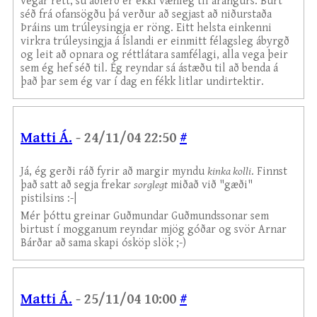
vegar rétt, sú aðferð er ekki vænleg til árangurs. Burt
séð frá ofansögðu þá verður að segjast að niðurstaða
Þráins um trúleysingja er röng. Eitt helsta einkenni
virkra trúleysingja á Íslandi er einmitt félagsleg ábyrgð
og leit að opnara og réttlátara samfélagi, alla vega þeir
sem ég hef séð til. Ég reyndar sá ástæðu til að benda á
það þar sem ég var í dag en fékk litlar undirtektir.
Matti Á.
- 24/11/04 22:50
#
Já, ég gerði ráð fyrir að margir myndu
kinka kolli
. Finnst
það satt að segja frekar
sorglegt
miðað við "gæði"
pistilsins :-|
Mér þóttu greinar Guðmundar Guðmundssonar sem
birtust í mogganum reyndar mjög góðar og svör Arnar
Bárðar að sama skapi ósköp slök ;-)
Matti Á.
- 25/11/04 10:00
#