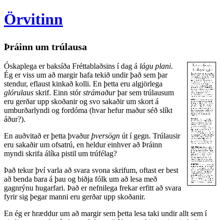
Örvitinn
Þráinn um trúlausa
Óskaplega er baksíða Fréttablaðsins í dag á
lágu plani
.
Ég er viss um að margir hafa tekið undir það sem þar
stendur, eflaust kinkað kolli. En þetta eru algjörlega
glórulaus
skrif. Einn stór
strámaður
þar sem trúlausum
eru gerðar upp skoðanir og svo sakaðir um skort á
umburðarlyndi og fordóma (hvar hefur maður séð slíkt
áður?).
En auðvitað er þetta þvaður
þversögn
út í gegn. Trúlausir
eru sakaðir um ofsatrú, en heldur einhver að Þráinn
myndi skrifa álíka pistil um trúfélag?
Það tekur því varla að svara svona skrifum, oftast er best
að benda bara á þau og biðja fólk um að lesa með
gagnrýnu hugarfari. Það er nefnilega frekar erfitt að svara
fyrir sig þegar manni eru gerðar upp skoðanir.
En ég er hræddur um að margir sem þetta lesa taki undir allt sem í