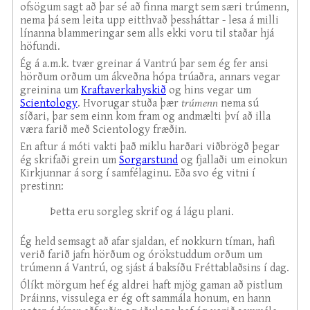
ofsögum sagt að þar sé að finna margt sem særi trúmenn,
nema þá sem leita upp eitthvað þessháttar - lesa á milli
línanna blammeringar sem alls ekki voru til staðar hjá
höfundi.
Ég á a.m.k. tvær greinar á Vantrú þar sem ég fer ansi
hörðum orðum um ákveðna hópa trúaðra, annars vegar
greinina um
Kraftaverkahyskið
og hins vegar um
Scientology
. Hvorugar stuða þær
trúmenn
nema sú
síðari, þar sem einn kom fram og andmælti því að illa
væra farið með Scientology fræðin.
En aftur á móti vakti það miklu harðari viðbrögð þegar
ég skrifaði grein um
Sorgarstund
og fjallaði um einokun
Kirkjunnar á sorg í samfélaginu. Eða svo ég vitni í
prestinn:
Þetta eru sorgleg skrif og á lágu plani.
Ég held semsagt að afar sjaldan, ef nokkurn tíman, hafi
verið farið jafn hörðum og órökstuddum orðum um
trúmenn á Vantrú, og sjást á baksíðu Fréttablaðsins í dag.
Ólíkt mörgum hef ég aldrei haft mjög gaman að pistlum
Þráinns, vissulega er ég oft sammála honum, en hann