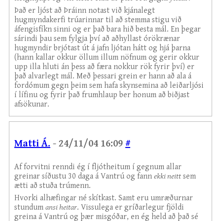
Það er ljóst að Þráinn notast við kjánalegt
hugmyndakerfi trúarinnar til að stemma stigu við
áfengisfíkn sinni og er það bara hið besta mál. En þegar
sárindi þau sem fylgja því að aðhyllast órökrænar
hugmyndir brjótast út á jafn ljótan hátt og hjá þarna
(hann kallar okkur öllum illum nöfnum og gerir okkur
upp illa hluti án þess að færa nokkur rök fyrir því) er
það alvarlegt mál. Með þessari grein er hann að ala á
fordómum gegn þeim sem hafa skynsemina að leiðarljósi
í lífinu og fyrir það frumhlaup ber honum að biðjast
afsökunar.
Matti Á.
- 24/11/04 16:09
#
Af forvitni renndi ég í fljótheitum í gegnum allar
greinar síðustu 30 daga á Vantrú og fann
ekki neitt
sem
ætti að stuða trúmenn.
Hvorki alhæfingar né skítkast. Samt eru umræðurnar
stundum
ansi heitar
. Vissulega er gríðarlegur fjöldi
greina á Vantrú og þær misgóðar, en ég held að það sé