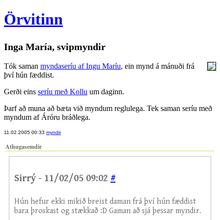
Örvitinn
Inga María, svipmyndir
Tók saman
myndaseríu af Ingu Maríu
, ein mynd á mánuði frá
því hún fæddist.
Gerði eins
seríu með Kollu
um daginn.
Þarf að muna að bæta við myndum reglulega. Tek saman seríu með
myndum af Áróru bráðlega.
11.02.2005 00:33
myndir
Athugasemdir
Sirrý - 11/02/05 09:02
#
Hún hefur ekki mikið breist daman frá því hún fæddist
bara þroskast og stækkað :D Gaman að sjá þessar myndir.