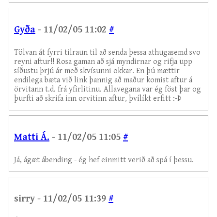
Gyða
- 11/02/05 11:02
#
Tölvan át fyrri tilraun til að senda þessa athugasemd svo
reyni aftur!! Rosa gaman að sjá myndirnar og rifja upp
síðustu þrjú ár með skvísunni okkar. En þú mættir
endilega bæta við link þannig að maður komist aftur á
örvitann t.d. frá yfirlitinu. Allavegana var ég föst þar og
þurfti að skrifa inn orvitinn aftur, þvílíkt erfitt :-Þ
Matti Á.
- 11/02/05 11:05
#
Já, ágæt ábending - ég hef einmitt verið að spá í þessu.
sirry - 11/02/05 11:39
#