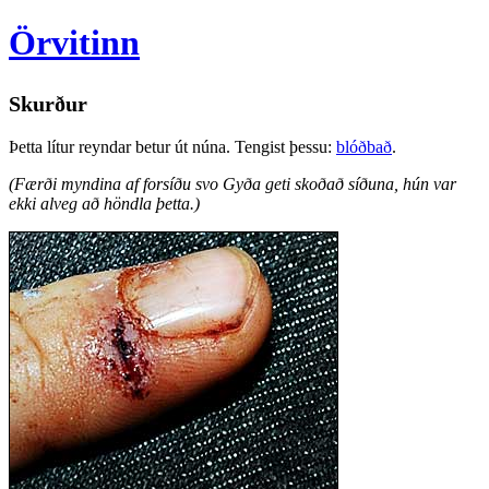
Örvitinn
Skurður
Þetta lítur reyndar betur út núna. Tengist þessu:
blóðbað
.
(Færði myndina af forsíðu svo Gyða geti skoðað síðuna, hún var
ekki alveg að höndla þetta.)