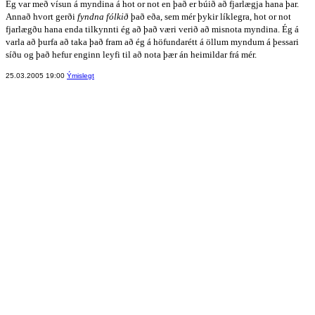
Ég var með vísun á myndina á hot or not en það er búið að fjarlægja hana þar.
Annað hvort gerði
fyndna fólkið
það eða, sem mér þykir líklegra, hot or not
fjarlægðu hana enda tilkynnti ég að það væri verið að misnota myndina. Ég á
varla að þurfa að taka það fram að ég á höfundarétt á öllum myndum á þessari
síðu og það hefur enginn leyfi til að nota þær án heimildar frá mér.
25.03.2005 19:00
Ýmislegt