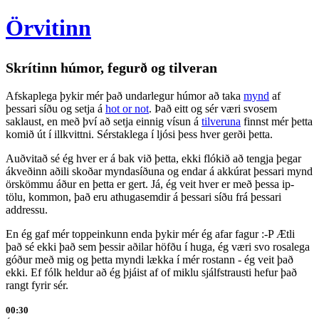
Örvitinn
Skrítinn húmor, fegurð og tilveran
Afskaplega þykir mér það undarlegur húmor að taka
mynd
af
þessari síðu og setja á
hot or not
. Það eitt og sér væri svosem
saklaust, en með því að setja einnig vísun á
tilveruna
finnst mér þetta
komið út í illkvittni. Sérstaklega í ljósi þess hver gerði þetta.
Auðvitað sé ég hver er á bak við þetta, ekki flókið að tengja þegar
ákveðinn aðili skoðar myndasíðuna og endar á akkúrat þessari mynd
örskömmu áður en þetta er gert. Já, ég veit hver er með þessa ip-
tölu, kommon, það eru athugasemdir á þessari síðu frá þessari
addressu.
En ég gaf mér toppeinkunn enda þykir mér ég afar fagur :-P Ætli
það sé ekki það sem þessir aðilar höfðu í huga, ég væri svo rosalega
góður með mig og þetta myndi lækka í mér rostann - ég veit það
ekki. Ef fólk heldur að ég þjáist af of miklu sjálfstrausti hefur það
rangt fyrir sér.
00:30