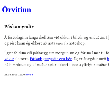
Örvitinn
Páskamyndir
Á föstudaginn langa skelltum við okkur í bíltúr og enduðum á
og sést kann ég ekkert að nota
burn
í Photoshop.
Í gær földum við páskaegg um morguninn og fórum í mat til 
kökur
í desert.
Páskadagsmyndir eru hér
. Ég er ánægður með
þ
ná himninum og ef maður spáir ekkert í þessu yfirlýsir maður 
28.03.2005 16:06
myndir