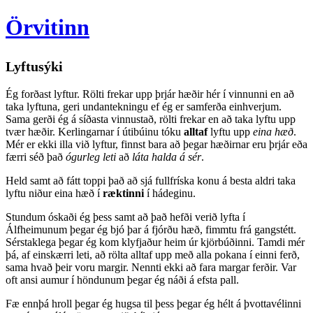
Örvitinn
Lyftusýki
Ég forðast lyftur. Rölti frekar upp þrjár hæðir hér í vinnunni en að
taka lyftuna, geri undantekningu ef ég er samferða einhverjum.
Sama gerði ég á síðasta vinnustað, rölti frekar en að taka lyftu upp
tvær hæðir. Kerlingarnar í útibúinu tóku
alltaf
lyftu upp
eina hæð
.
Mér er ekki illa við lyftur, finnst bara að þegar hæðirnar eru þrjár eða
færri séð það
ógurleg leti
að
láta halda á sér
.
Held samt að fátt toppi það að sjá fullfríska konu á besta aldri taka
lyftu niður eina hæð í
ræktinni
í hádeginu.
Stundum óskaði ég þess samt að það hefði verið lyfta í
Álfheimunum þegar ég bjó þar á fjórðu hæð, fimmtu frá gangstétt.
Sérstaklega þegar ég kom klyfjaður heim úr kjörbúðinni. Tamdi mér
þá, af einskærri leti, að rölta alltaf upp með alla pokana í einni ferð,
sama hvað þeir voru margir. Nennti ekki að fara margar ferðir. Var
oft ansi aumur í höndunum þegar ég náði á efsta pall.
Fæ ennþá hroll þegar ég hugsa til þess þegar ég hélt á þvottavélinni