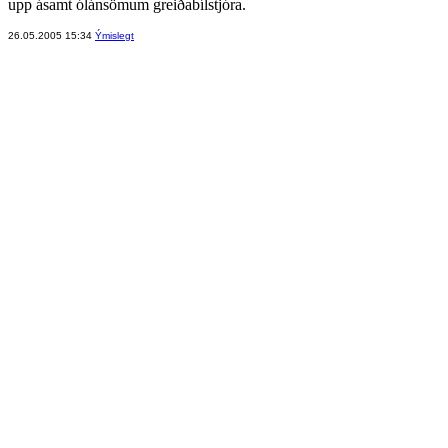
upp ásamt ólánsömum greiðabílstjóra.
26.05.2005 15:34
Ýmislegt