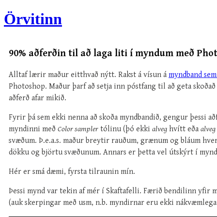
Örvitinn
90% aðferðin til að laga liti í myndum með Pho
Alltaf lærir maður eitthvað nýtt. Rakst á vísun á
myndband sem
Photoshop. Maður þarf að setja inn póstfang til að geta skoðað
aðferð afar mikið.
Fyrir þá sem ekki nenna að skoða myndbandið, gengur þessi aðfer
myndinni með
Color sampler
tólinu (þó ekki
alveg
hvítt eða
alveg
svæðum. Þ.e.a.s. maður breytir rauðum, grænum og bláum hverjum
dökku og björtu svæðunum. Annars er þetta vel útskýrt í myn
Hér er smá dæmi, fyrsta tilraunin mín.
Þessi mynd var tekin af mér í Skaftafelli. Færið bendilinn yfir 
(auk skerpingar með usm, n.b. myndirnar eru ekki nákvæmlega