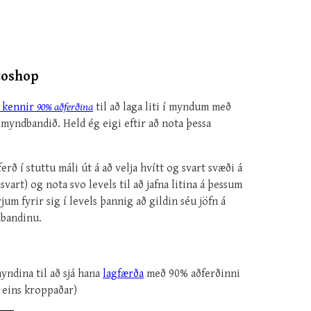
toshop
 kennir
90% aðferðina
til að laga liti í myndum með
 myndbandið. Held ég eigi eftir að nota þessa
ð í stuttu máli út á að velja hvítt og svart svæði á
svart) og nota svo levels til að jafna litina á þessum
 fyrir sig í levels þannig að gildin séu jöfn á
dbandinu.
myndina til að sjá hana
lagfærða
með 90% aðferðinni
 eins kroppaðar)