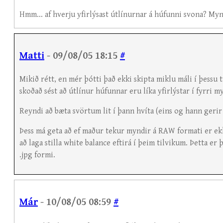
Hmm... af hverju yfirlýsast útlínurnar á húfunni svona? Myn
Matti
- 09/08/05 18:15
#
Mikið rétt, en mér þótti það ekki skipta miklu máli í þessu ti
skoðað sést að útlínur húfunnar eru líka yfirlýstar í fyrri m
Reyndi að bæta svörtum lit í þann hvíta (eins og hann gerir 
Þess má geta að ef maður tekur myndir á RAW formati er ekk
að laga stilla white balance eftirá í þeim tilvikum. Þetta e
.jpg formi.
Már
- 10/08/05 08:59
#