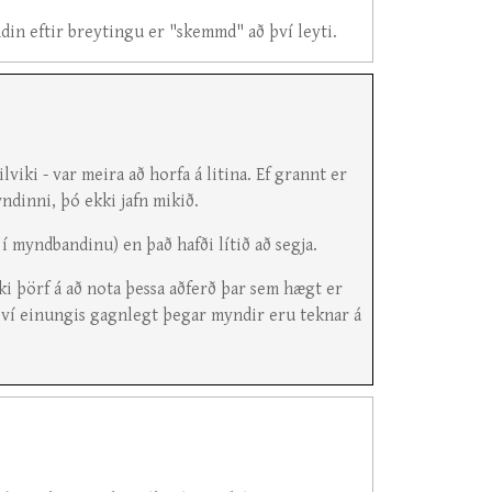
din eftir breytingu er "skemmd" að því leyti.
lviki - var meira að horfa á litina. Ef grannt er
yndinni, þó ekki jafn mikið.
í myndbandinu) en það hafði lítið að segja.
i þörf á að nota þessa aðferð þar sem hægt er
r því einungis gagnlegt þegar myndir eru teknar á