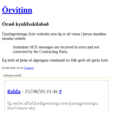
Örvitinn
Óræð kynlífsskilaboð
Í þarfagreiningu fyrir verkefni sem ég er að vinna í þessa stundina
stendur orðrétt:
Sometime SEX messages are received in error and not
corrected by the Contracting Party.
Ég held að þetta sé algengara vandamál en fólk gerir sér grein fyrir.
25.08.2005 16:23
Ýmislegt
Athugasemdir
Bidda
- 25/08/05 21:46
#
Ég misles alltaf þarfagreiningu sem þarmagreiningu.
Don't know why.