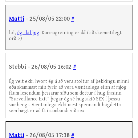
Matti
- 25/08/05 22:00
#
lol,
ég skil þig
. Þarmagreining er dálítið skemmtilegt
orð :-)
Stebbi - 26/08/05 16:02
#
Ég veit ekki hvort ég á að vera stoltur af þekkingu minni
eða skammast mín fyrir að vera væntanlega einn af mjög
fáum lesendum þessarar síðu sem dettur í hug frasinn
"Surveillance Exit" þegar ég sé hugtakið SEX í þessu
samhengi. Væntanlega ekki mest spennandi hugdetta
sem hægt er að fá í sambandi við sex.
Matti
- 26/08/05 17:38
#