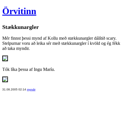
Örvitinn
Stækkunargler
Mér finnst þessi mynd af Kollu með stækkunargler dálítið scary.
Stelpurnar voru að leika sér með stækkunargler í kvöld og ég fékk
að taka myndir.
Tók líka þessa af Ingu Maríu.
31.08.2005 02:14
myndir