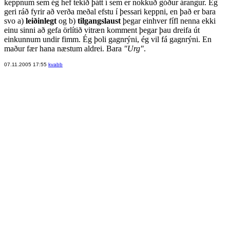
keppnum sem ég hef tekið þátt í sem er nokkuð góður árangur. Ég
geri ráð fyrir að verða meðal efstu í þessari keppni, en það er bara
svo a)
leiðinlegt
og b)
tilgangslaust
þegar einhver fífl nenna ekki
einu sinni að gefa örlítið vitræn komment þegar þau dreifa út
einkunnum undir fimm. Ég þoli gagnrýni, ég vil fá gagnrýni. En
maður fær hana næstum aldrei. Bara
"Urg"
.
07.11.2005 17:55
kvabb