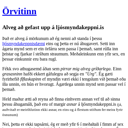
Örvitinn
Alveg að gefast upp á ljósmyndakeppni.is
Það er alveg á mörkunum að ég nenni að standa í þessu
ljósmyndakeppnisdæmi
eins og þetta er nú áhugavert. Setti inn
ágæta mynd sem er ein örfárra sem passa í þemað, samt rúlla inn
þristar og fjarkar í stríðum straumum. Meðaleinkunn enn yfir sex, en
þessar einkunnir eru bara rugl.
Fékk svo athugasemd áðan sem
pirrar mig alveg gríðarlega
. Einn
grasasninn
hafði ekkert gáfulegra að segja en
"Urg"
. Ég gæti
fyrirhefið
fíflaskapinn
ef myndin væri ekki í tengslum við þemað eða
illa unnin, en hún er hvorugt. Ágætlega unnin mynd sem passar vel í
þemað.
Held maður ætti að reyna að finna einhvern annan vef til að sinna
þessu áhugamáli, það eru of margir
asnar
á ljósmyndakeppni.is
(já,
auðvitað er meirihlutinn ekki asnar, en eins og á flestum stöðum fer meira fyrir
ösnunum)
Nei, þetta er ekki tapsárni, ég er með yfir 6 í meðaltali í fimm af sex