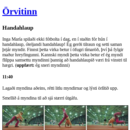
Örvitinn
Handahlaup
Inga María spilaði ekki fótbolta í dag, en í staðin fór hún í
handahlaup, óteljandi handahlaup! Ég gerði tilraun og setti saman
þrjár myndir. Finnst þetta virka betur í öfugri tímaröð, því þá fylgir
maður hreyfingunni. Kannski myndi þetta virka betur ef ég myndi
flilppa samsettu myndinni þannig að handahlaupið væri frá vinstri til
hægri. (
uppfært:
ég sneri myndinni)
11:40
Lagaði myndina aðeins, rétti litlu myndirnar og lýsti örlítið upp.
Smellið á myndina til að sjá stærri útgáfu.