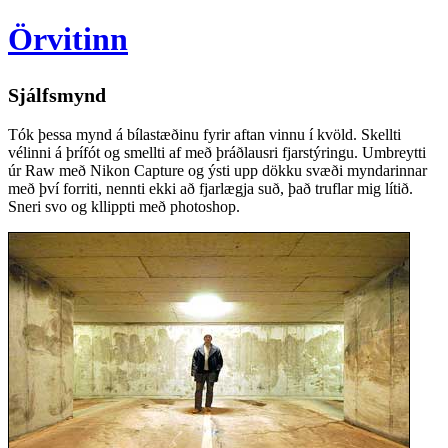
Örvitinn
Sjálfsmynd
Tók þessa mynd á bílastæðinu fyrir aftan vinnu í kvöld. Skellti
vélinni á þrífót og smellti af með þráðlausri fjarstýringu. Umbreytti
úr Raw með Nikon Capture og ýsti upp dökku svæði myndarinnar
með því forriti, nennti ekki að fjarlægja suð, það truflar mig lítið.
Sneri svo og kllippti með photoshop.