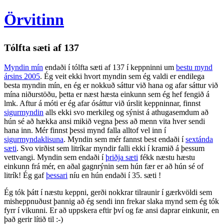
Örvitinn
Tólfta sæti af 137
Myndin mín
endaði í tólfta sæti af 137 í keppninni um
bestu mynd
ársins 2005
. Ég veit ekki hvort myndin sem ég valdi er endilega
besta myndin mín, en ég er nokkuð sáttur við hana og afar sáttur við
mína niðurstöðu, þetta er næst hæsta einkunn sem ég hef fengið á
lmk. Aftur á móti er ég afar ósáttur við úrslit keppninnar, finnst
sigurmyndin
alls ekki svo merkileg og sýnist á athugasemdum að
hún sé að hækka ansi mikið vegna þess að menn vita hver sendi
hana inn. Mér finnst þessi mynd falla alltof vel inn í
sigurmyndaklisuna
. Myndin sem mér fannst best endaði í
sextánda
sæti
. Svo virðist sem litríkar myndir falli ekki í kramið á þessum
vettvangi. Myndin sem endaði í
þriðja sæti
fékk næstu hæstu
einkunn frá mér, en aðal gagnrýnin sem hún fær er að hún sé of
litrík! Ég gaf
þessari
níu en hún endaði í 35. sæti !
Ég tók þátt í næstu keppni, gerði nokkrar tilraunir í gærkvöldi sem
misheppnuðust þannig að ég sendi inn frekar slaka mynd sem ég tók
fyrr í vikunni. Er að uppskera eftir því og fæ ansi daprar einkunir, en
það gerir lítið til :-)