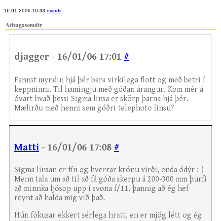
16.01.2006 10:33
myndir
Athugasemdir
djagger - 16/01/06 17:01
#
Fannst myndin hjá þér bara virkilega flott og með betri í
keppninni. Til hamingju með góðan árangur. Kom mér á
óvart hvað þessi Sigma linsa er skörp þarna hjá þér.
Mælirðu með henni sem góðri telephoto linsu?
Matti
- 16/01/06 17:08
#
Sigma linsan er fín og hverrar krónu virði, enda ódýr :-)
Menn tala um að til að fá góða skerpu á 200-300 mm þurfi
að minnka ljósop upp í svona f/11, þannig að ég hef
reynt að halda mig við það.
Hún fókusar ekkert sérlega hratt, en er mjög létt og ég