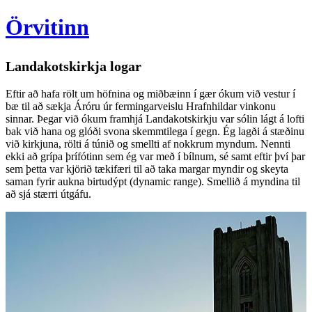
Örvitinn
Landakotskirkja logar
Eftir að hafa rölt um höfnina og miðbæinn í gær ókum við vestur í
bæ til að sækja Áróru úr fermingarveislu Hrafnhildar vinkonu
sinnar. Þegar við ókum framhjá Landakotskirkju var sólin lágt á lofti
bak við hana og glóði svona skemmtilega í gegn. Ég lagði á stæðinu
við kirkjuna, rölti á túnið og smellti af nokkrum myndum. Nennti
ekki að grípa þrífótinn sem ég var með í bílnum, sé samt eftir því þar
sem þetta var kjörið tækifæri til að taka margar myndir og skeyta
saman fyrir aukna birtudýpt (dynamic range). Smellið á myndina til
að sjá stærri útgáfu.