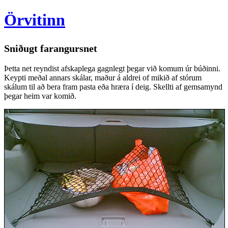
Örvitinn
Sniðugt farangursnet
Þetta net reyndist afskaplega gagnlegt þegar við komum úr búðinni.
Keypti meðal annars skálar, maður á aldrei of mikið af stórum
skálum til að bera fram pasta eða hræra í deig. Skellti af gemsamynd
þegar heim var komið.