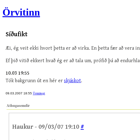
Örvitinn
Síðufikt
Æi, ég veit ekki hvort þetta er að virka. En þetta fær að vera i
Ef þið vitið ekkert hvað ég er að tala um, prófið þá að endurhla
10.03 19:55
Tók bakgrunn út en hér er
skjáskot
.
09.03.2007 18:55
Ýmislegt
Athugasemdir
Haukur - 09/03/07 19:10
#