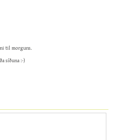
nni til morguns.
ða síðuna :-)