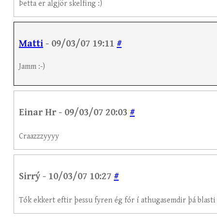
Þetta er algjör skelfing :)
Matti
- 09/03/07 19:11
#
Jamm :-)
Einar Hr - 09/03/07 20:03
#
Craazzzyyyy
Sirrý - 10/03/07 10:27
#
Tók ekkert eftir þessu fyren ég fór í athugasemdir þá blasti 