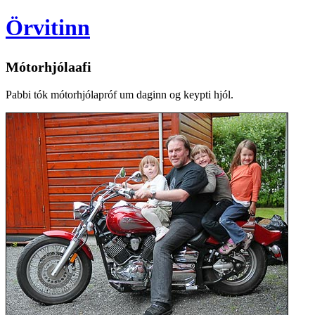
Örvitinn
Mótorhjólaafi
Pabbi tók mótorhjólapróf um daginn og keypti hjól.