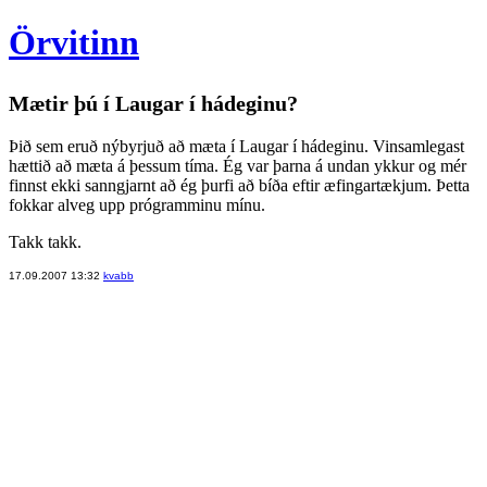
Örvitinn
Mætir þú í Laugar í hádeginu?
Þið sem eruð nýbyrjuð að mæta í Laugar í hádeginu. Vinsamlegast
hættið að mæta á þessum tíma. Ég var þarna á undan ykkur og mér
finnst ekki sanngjarnt að ég þurfi að bíða eftir æfingartækjum. Þetta
fokkar alveg upp prógramminu mínu.
Takk takk.
17.09.2007 13:32
kvabb