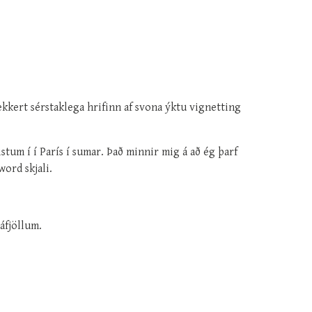
kkert sérstaklega hrifinn af svona ýktu vignetting
stum í í París í sumar. Það minnir mig á að ég þarf
ord skjali.
áfjöllum.