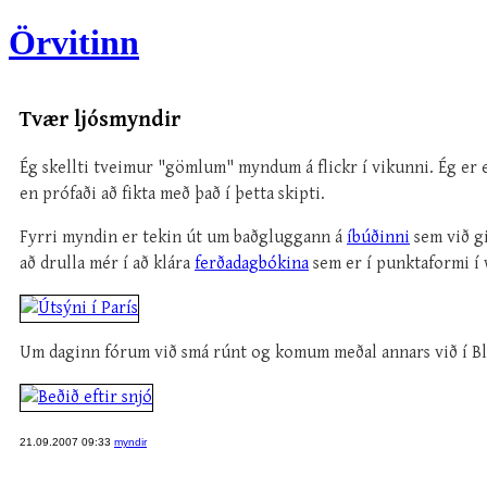
Örvitinn
Tvær ljósmyndir
Ég skellti tveimur "gömlum" myndum á flickr í vikunni. Ég er e
en prófaði að fikta með það í þetta skipti.
Fyrri myndin er tekin út um baðgluggann á
íbúðinni
sem við gi
að drulla mér í að klára
ferðadagbókina
sem er í punktaformi í w
Um daginn fórum við smá rúnt og komum meðal annars við í Bl
21.09.2007 09:33
myndir