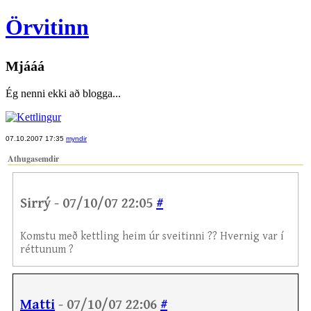
Örvitinn
Mjááá
Ég nenni ekki að blogga...
07.10.2007 17:35
myndir
Athugasemdir
Sirrý - 07/10/07 22:05
#
Komstu með kettling heim úr sveitinni ?? Hvernig var í
réttunum ?
Matti
- 07/10/07 22:06
#