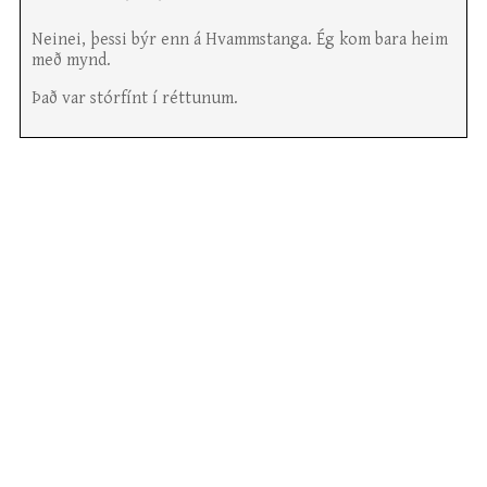
Neinei, þessi býr enn á Hvammstanga. Ég kom bara heim
með mynd.
Það var stórfínt í réttunum.