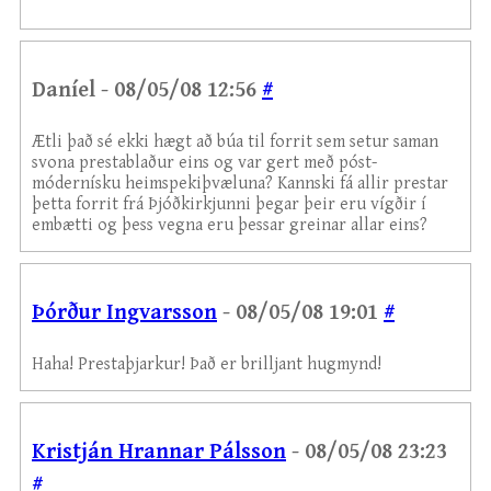
Daníel - 08/05/08 12:56
#
Ætli það sé ekki hægt að búa til forrit sem setur saman
svona prestablaður eins og var gert með póst-
módernísku heimspekiþvæluna? Kannski fá allir prestar
þetta forrit frá Þjóðkirkjunni þegar þeir eru vígðir í
embætti og þess vegna eru þessar greinar allar eins?
Þórður Ingvarsson
- 08/05/08 19:01
#
Haha! Prestaþjarkur! Það er brilljant hugmynd!
Kristján Hrannar Pálsson
- 08/05/08 23:23
#