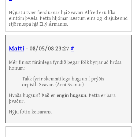
Nýjustu tvær færslurnar hjá Svavari Alfred eru líka
eintóm þvæla. Þetta hljómar næstum eins og klisjukennd
stjörnuspá hjá Ellý Ármanns.
Matti
- 08/05/08 23:27
#
Mér finnst fáránlega fyndið þegar fólk byrjar að hrósa
honum:
Takk fyrir skemmtilega hugsun í prýðis
örpistli Svavar. (Árni Svanur)
Hvaða hugsun?
Það er engin hugsun
. Þetta er bara
þvaður.
Nýju fötin keisarans.