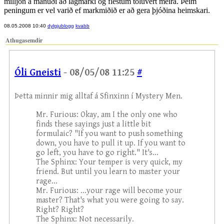
milljón á mánuði að lágmarki og flestum töluvert meira. Þeim
peningum er vel varið ef markmiðið er að gera þjóðina heimskari.
08.05.2008 10:40
dylgjublogg
kvabb
Athugasemdir
Óli Gneisti
- 08/05/08 11:25
#
Þetta minnir mig alltaf á Sfinxinn í Mystery Men.
Mr. Furious: Okay, am I the only one who
finds these sayings just a little bit
formulaic? "If you want to push something
down, you have to pull it up. If you want to
go left, you have to go right." It's...
The Sphinx: Your temper is very quick, my
friend. But until you learn to master your
rage...
Mr. Furious: ...your rage will become your
master? That's what you were going to say.
Right? Right?
The Sphinx: Not necessarily.