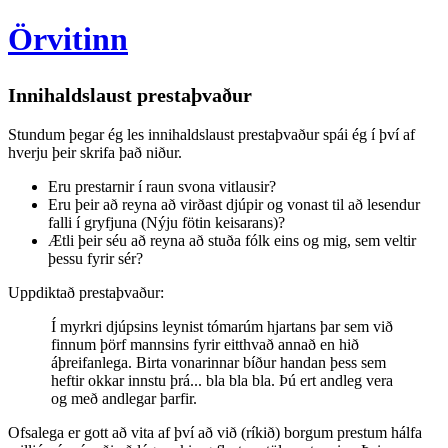
Örvitinn
Innihaldslaust prestaþvaður
Stundum þegar ég les innihaldslaust prestaþvaður spái ég í því af
hverju þeir skrifa það niður.
Eru prestarnir í raun svona vitlausir?
Eru þeir að reyna að virðast djúpir og vonast til að lesendur
falli í gryfjuna (Nýju fötin keisarans)?
Ætli þeir séu að reyna að stuða fólk eins og mig, sem veltir
þessu fyrir sér?
Uppdiktað prestaþvaður:
Í myrkri djúpsins leynist tómarúm hjartans þar sem við
finnum þörf mannsins fyrir eitthvað annað en hið
áþreifanlega. Birta vonarinnar bíður handan þess sem
heftir okkar innstu þrá... bla bla bla. Þú ert andleg vera
og með andlegar þarfir.
Ofsalega er gott að vita af því að við (ríkið) borgum prestum hálfa