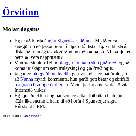
Örvitinn
Molar dagsins
Ég er að hlusta á
nýju Sigurrósar plötuna
. Mikið er ég
ánægður með þessa þróun í útgáfu tónlistar. Ég vil hlusta á
diska áður en ég tek ákvörðun um að kaupa þá. Af hverju ætti
þetta að vera happdrætti?
Vantrúarsinninn Teitur
bloggar um nám sitt í guðfræði
og að
koma úr skápnum sem trúleysingi og guðfræðingur.
Þegar ég
bloggaði um hveiti
í gær vonaðist ég náttúrulega til
að
Nanna
myndi kommenta, hún gerði gott betur og skrifaði
magnaða brauðgerðarfærslu
. Meira þarf maður varla að vita.
Internetið virkar!
Ég hjólaði ekki í dag þar sem ég ætla í fótbolta í hádeginu.
Ætla líka snemma heim til að horfa á Spánverjar sigra
Rússland á EM.
10.06.2008 10:45
Ýmislegt