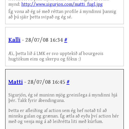
mynd:
http://www.sigurjon.com/matti_fugl.jpg
Ég vona að ég sé með réttan profile á myndinni þannig
að þú sjáir þetta svipað og ég sé.
Kalli
- 28/07/08 16:34
#
Æi, þetta lið á LMK er svo upptekið af bourgeois
hugtökum eins og skerpu og fókus :)
Matti
- 28/07/08 16:45
#
Sigurjón, ég sé muninn mjög greinilega á myndinni hjá
þér. Takk fyrir ábendinguna.
Þetta er afleiðing af action sem ég hef notað til að
minnka gulan og grænan. Ég ætla að eyða því action hér
með og venja mig á að leiðrétta liti með kúrfum.