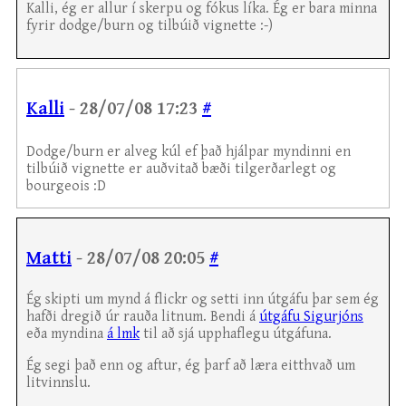
Kalli, ég er allur í skerpu og fókus líka. Ég er bara minna
fyrir dodge/burn og tilbúið vignette :-)
Kalli
- 28/07/08 17:23
#
Dodge/burn er alveg kúl ef það hjálpar myndinni en
tilbúið vignette er auðvitað bæði tilgerðarlegt og
bourgeois :D
Matti
- 28/07/08 20:05
#
Ég skipti um mynd á flickr og setti inn útgáfu þar sem ég
hafði dregið úr rauða litnum. Bendi á
útgáfu Sigurjóns
eða myndina
á lmk
til að sjá upphaflegu útgáfuna.
Ég segi það enn og aftur, ég þarf að læra eitthvað um
litvinnslu.