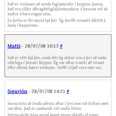
Það er vonlaust að senda fuglamyndir í keppnir þarna.
Það eru slíkir afbragðsfuglaljósmyndarar á þessum vef að
maður á bara engan séns.
En þetta er fín mynd hjá þér. Ég horfði einmitt dálítið á
hana í keppninni.
Matti
- 28/07/08 10:13
#
Það er rétt hjá þér, enda átti ég aldrei von á því að enda
ofarlega í þessari keppni. Ég var aftur á móti að vonast
eftir aðeins hærri einkunn - hefði viljað vera nær sex.
Sigurjón
- 28/07/08 14:21
#
Þarna ertu að lenda aðeins aftur í því sem við höfum rætt
um áður, það er sambandi við rauða litinn.
Hérna sérðu þína mynd ásamt minni útgáfu af sömu