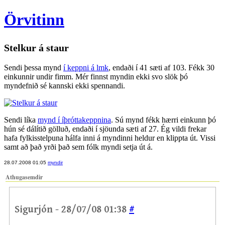
Örvitinn
Stelkur á staur
Sendi þessa mynd
í keppni á lmk
, endaði í 41 sæti af 103. Fékk 30
einkunnir undir fimm. Mér finnst myndin ekki svo slök þó
myndefnið sé kannski ekki spennandi.
Sendi líka
mynd í íþróttakeppnina
. Sú mynd fékk hærri einkunn þó
hún sé dálítið gölluð, endaði í sjöunda sæti af 27. Ég vildi frekar
hafa fylkisstelpuna hálfa inni á myndinni heldur en klippta út. Vissi
samt að það yrði það sem fólk myndi setja út á.
28.07.2008 01:05
myndir
Athugasemdir
Sigurjón - 28/07/08 01:38
#