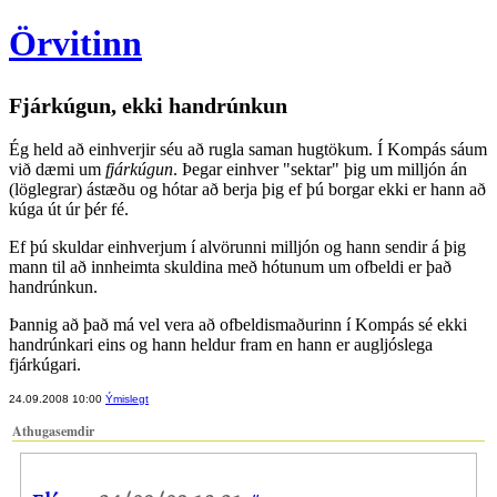
Örvitinn
Fjárkúgun, ekki handrúnkun
Ég held að einhverjir séu að rugla saman hugtökum. Í Kompás sáum
við dæmi um
fjárkúgun
. Þegar einhver "sektar" þig um milljón án
(löglegrar) ástæðu og hótar að berja þig ef þú borgar ekki er hann að
kúga út úr þér fé.
Ef þú skuldar einhverjum í alvörunni milljón og hann sendir á þig
mann til að innheimta skuldina með hótunum um ofbeldi er það
handrúnkun.
Þannig að það má vel vera að ofbeldismaðurinn í Kompás sé ekki
handrúnkari eins og hann heldur fram en hann er augljóslega
fjárkúgari.
24.09.2008 10:00
Ýmislegt
Athugasemdir