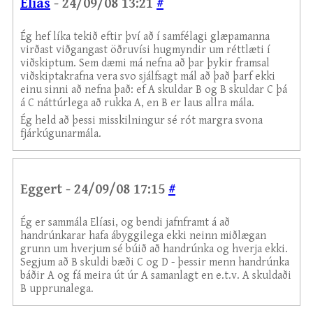
Elías
- 24/09/08 13:21
#
Ég hef líka tekið eftir því að í samfélagi glæpamanna
virðast viðgangast öðruvísi hugmyndir um réttlæti í
viðskiptum. Sem dæmi má nefna að þar þykir framsal
viðskiptakrafna vera svo sjálfsagt mál að það þarf ekki
einu sinni að nefna það: ef A skuldar B og B skuldar C þá
á C náttúrlega að rukka A, en B er laus allra mála.
Ég held að þessi misskilningur sé rót margra svona
fjárkúgunarmála.
Eggert - 24/09/08 17:15
#
Ég er sammála Elíasi, og bendi jafnframt á að
handrúnkarar hafa ábyggilega ekki neinn miðlægan
grunn um hverjum sé búið að handrúnka og hverja ekki.
Segjum að B skuldi bæði C og D - þessir menn handrúnka
báðir A og fá meira út úr A samanlagt en e.t.v. A skuldaði
B upprunalega.