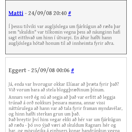
Matti
- 24/09/08 20:40
#
Í þessu tilviki var augljóslega um fjárkúgun að ræða þar
sem "skuldin" var tilkomin vegna þess að náunginn hafi
sagt eitthvað um hinn í útvarpi. En áður hafði hann
augljóslega hótað honum til að innheimta fyrir aðra.
Eggert - 25/09/08 00:06
#
Já, enda var hvorugur okkar Elíasar að þræta fyrir það?
Við vorum bara að stela bloggþræðinum þínum.
Annars verð ég nú að segja að það var erfitt að leggja
trúnað á orð nokkurs þessara manna, annar vissi
náttúrulega að hann var að tala fyrir framan myndavélar,
og hinn hafði sterkan grun um það.
Það breytir því hins vegar ekki að hér var um fjárkúgun
að ræða - þó svo ýjað væri að skuldum Ragnars hér og
þar, og möguleika á einhvers konar handrúnkun vegna