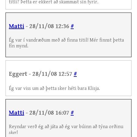
titli? Þetta er ekkert að skammast sín fyrir.
Matti
- 28/11/08 12:36
#
Ég var í vandræðum með að finna titil! Mér finnst þetta
fín mynd.
Eggert - 28/11/08 12:57
#
Ég var viss um að þetta sker héti bara Klisja.
Matti
- 28/11/08 16:07
#
Reyndar verð ég að játa að ég var búinn að týna orðinu
sker
!