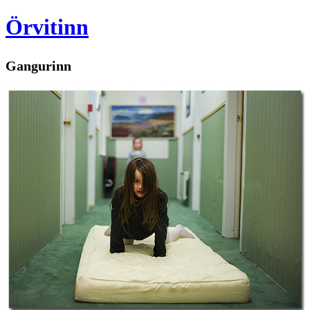
Örvitinn
Gangurinn