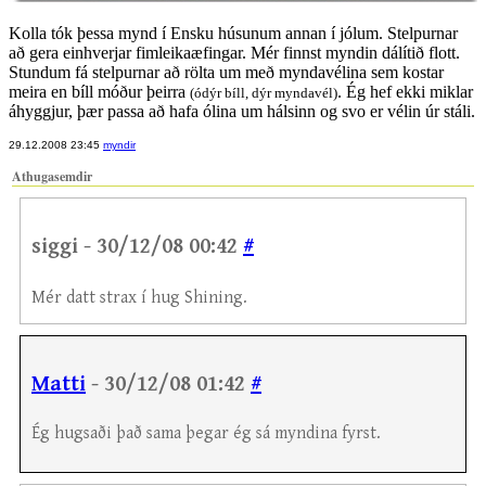
Kolla tók þessa mynd í Ensku húsunum annan í jólum. Stelpurnar
að gera einhverjar fimleikaæfingar. Mér finnst myndin dálítið flott.
Stundum fá stelpurnar að rölta um með myndavélina sem kostar
meira en bíll móður þeirra
. Ég hef ekki miklar
(ódýr bíll, dýr myndavél)
áhyggjur, þær passa að hafa ólina um hálsinn og svo er vélin úr stáli.
29.12.2008 23:45
myndir
Athugasemdir
siggi - 30/12/08 00:42
#
Mér datt strax í hug Shining.
Matti
- 30/12/08 01:42
#
Ég hugsaði það sama þegar ég sá myndina fyrst.