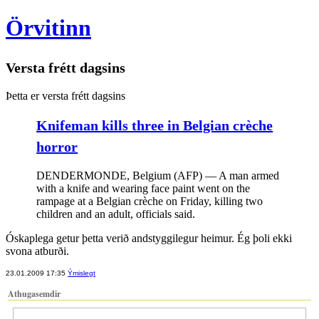
Örvitinn
Versta frétt dagsins
Þetta er versta frétt dagsins
Knifeman kills three in Belgian crèche
horror
DENDERMONDE, Belgium (AFP) — A man armed
with a knife and wearing face paint went on the
rampage at a Belgian crèche on Friday, killing two
children and an adult, officials said.
Óskaplega getur þetta verið andstyggilegur heimur. Ég þoli ekki
svona atburði.
23.01.2009 17:35
Ýmislegt
Athugasemdir