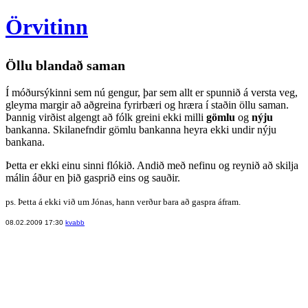
Örvitinn
Öllu blandað saman
Í móðursýkinni sem nú gengur, þar sem allt er spunnið á versta veg,
gleyma margir að aðgreina fyrirbæri og hræra í staðin öllu saman.
Þannig virðist algengt að fólk greini ekki milli
gömlu
og
nýju
bankanna. Skilanefndir gömlu bankanna heyra ekki undir nýju
bankana.
Þetta er ekki einu sinni flókið. Andið með nefinu og reynið að skilja
málin áður en þið gasprið eins og sauðir.
ps. Þetta á ekki við um Jónas, hann verður bara að gaspra áfram.
08.02.2009 17:30
kvabb