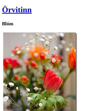
Örvitinn
Blóm