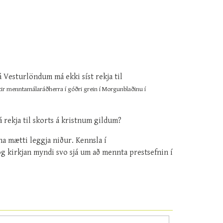
 Vesturlöndum má ekki síst rekja til
tir menntamálaráðherra í góðri grein í Morgunblaðinu í
 rekja til skorts á kristnum gildum?
a mætti leggja niður. Kennsla í
g kirkjan myndi svo sjá um að mennta prestsefnin í