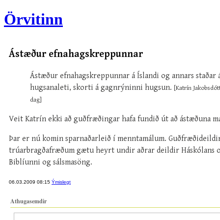
Örvitinn
Ástæður efnahagskreppunnar
Ástæður efnahagskreppunnar á Íslandi og annars staðar á
hugsanaleti, skorti á gagnrýninni hugsun.
[Katrín Jakobsdót
dag]
Veit Katrín ekki að guðfræðingar hafa fundið út að ástæðuna má
Þar er nú komin sparnaðarleið í menntamálum. Guðfræðideildin
trúarbragðafræðum gætu heyrt undir aðrar deildir Háskólans o
Biblíunni og sálsmasöng.
06.03.2009 08:15
Ýmislegt
Athugasemdir