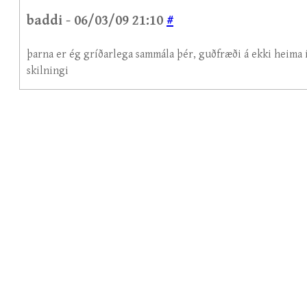
baddi - 06/03/09 21:10
#
þarna er ég gríðarlega sammála þér, guðfræði á ekki heima í
skilningi