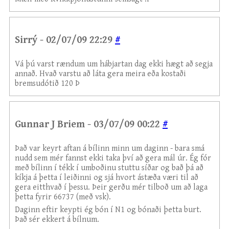
Sirrý - 02/07/09 22:29
#
Vá þú varst rændum um hábjartan dag ekki hægt að segja
annað. Hvað varstu að láta gera meira eða kostaði
bremsudótið 120 Þ
Gunnar J Briem - 03/07/09 00:22
#
Það var keyrt aftan á bílinn minn um daginn - bara smá
nudd sem mér fannst ekki taka því að gera mál úr. Ég fór
með bílinn í tékk í umboðinu stuttu síðar og bað þá að
kíkja á þetta í leiðinni og sjá hvort ástæða væri til að
gera eitthvað í þessu. Þeir gerðu mér tilboð um að laga
þetta fyrir 66737 (með vsk).
Daginn eftir keypti ég bón í N1 og bónaði þetta burt.
Það sér ekkert á bílnum.