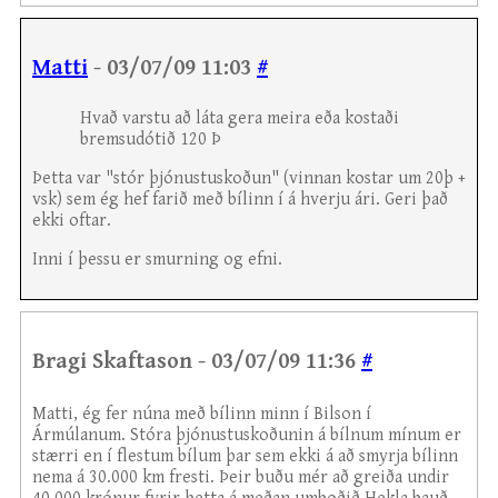
Matti
- 03/07/09 11:03
#
Hvað varstu að láta gera meira eða kostaði
bremsudótið 120 Þ
Þetta var "stór þjónustuskoðun" (vinnan kostar um 20þ +
vsk) sem ég hef farið með bílinn í á hverju ári. Geri það
ekki oftar.
Inni í þessu er smurning og efni.
Bragi Skaftason - 03/07/09 11:36
#
Matti, ég fer núna með bílinn minn í Bilson í
Ármúlanum. Stóra þjónustuskoðunin á bílnum mínum er
stærri en í flestum bílum þar sem ekki á að smyrja bílinn
nema á 30.000 km fresti. Þeir buðu mér að greiða undir