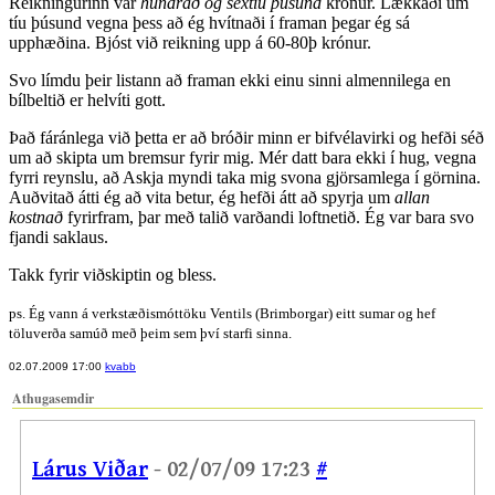
Reikningurinn var
hundrað og sextíu þúsund
krónur. Lækkaði um
tíu þúsund vegna þess að ég hvítnaði í framan þegar ég sá
upphæðina. Bjóst við reikning upp á 60-80þ krónur.
Svo límdu þeir listann að framan ekki einu sinni almennilega en
bílbeltið er helvíti gott.
Það fáránlega við þetta er að bróðir minn er bifvélavirki og hefði séð
um að skipta um bremsur fyrir mig. Mér datt bara ekki í hug, vegna
fyrri reynslu, að Askja myndi taka mig svona gjörsamlega í görnina.
Auðvitað átti ég að vita betur, ég hefði átt að spyrja um
allan
kostnað
fyrirfram, þar með talið varðandi loftnetið. Ég var bara svo
fjandi saklaus.
Takk fyrir viðskiptin og bless.
ps. Ég vann á verkstæðismóttöku Ventils (Brimborgar) eitt sumar og hef
töluverða samúð með þeim sem því starfi sinna.
02.07.2009 17:00
kvabb
Athugasemdir
Lárus Viðar
- 02/07/09 17:23
#