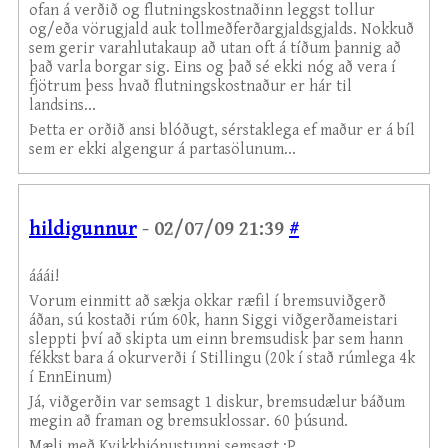
ofan á verðið og flutningskostnaðinn leggst tollur
og/eða vörugjald auk tollmeðferðargjaldsgjalds. Nokkuð
sem gerir varahlutakaup að utan oft á tíðum þannig að
það varla borgar sig. Eins og það sé ekki nóg að vera í
fjötrum þess hvað flutningskostnaður er hár til
landsins...
Þetta er orðið ansi blóðugt, sérstaklega ef maður er á bíl
sem er ekki algengur á partasölunum...
hildigunnur
- 02/07/09 21:39
#
ááái!
Vorum einmitt að sækja okkar ræfil í bremsuviðgerð
áðan, sú kostaði rúm 60k, hann Siggi viðgerðameistari
sleppti því að skipta um einn bremsudisk þar sem hann
fékkst bara á okurverði í Stillingu (20k í stað rúmlega 4k
í EnnEinum)
Já, viðgerðin var semsagt 1 diskur, bremsudælur báðum
megin að framan og bremsuklossar. 60 þúsund.
Mæli með Kvikkþjónustunni semsagt :P