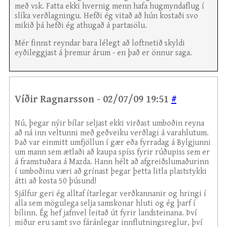
með vsk. Fatta ekki hvernig menn hafa hugmyndaflug í
slíka verðlagningu. Hefði ég vitað að hún kostaði svo
mikið þá hefði ég athugað á partasölu.
Mér finnst reyndar bara lélegt að loftnetið skyldi
eyðileggjast á þremur árum - en það er önnur saga.
Víðir Ragnarsson - 02/07/09 19:51
#
Nú, þegar nýir bílar seljast ekki virðast umboðin reyna
að ná inn veltunni með geðveiku verðlagi á varahlutum.
Það var einmitt umfjöllun í gær eða fyrradag á Bylgjunni
um mann sem ætlaði að kaupa spíss fyrir rúðupiss sem er
á framstuðara á Mazda. Hann hélt að afgreiðslumaðurinn
í umboðinu væri að grínast þegar þetta litla plaststykki
átti að kosta 50 þúsund!
Sjálfur geri ég alltaf ítarlegar verðkannanir og hringi í
alla sem mögulega selja samskonar hluti og ég þarf í
bílinn. Ég hef jafnvel leitað út fyrir landsteinana. Því
miður eru samt svo fáránlegar innflutningsreglur, því