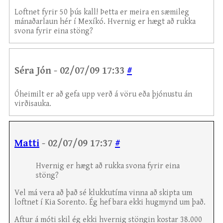
Loftnet fyrir 50 þús kall! Þetta er meira en sæmileg
mánaðarlaun hér í Mexíkó. Hvernig er hægt að rukka
svona fyrir eina stöng?
Séra Jón - 02/07/09 17:33
#
Óheimilt er að gefa upp verð á vöru eða þjónustu án
virðisauka.
Matti
- 02/07/09 17:37
#
Hvernig er hægt að rukka svona fyrir eina
stöng?
Vel má vera að það sé klukkutíma vinna að skipta um
loftnet í Kia Sorento. Ég hef bara ekki hugmynd um það.
Aftur á móti skil ég ekki hvernig stöngin kostar 38.000