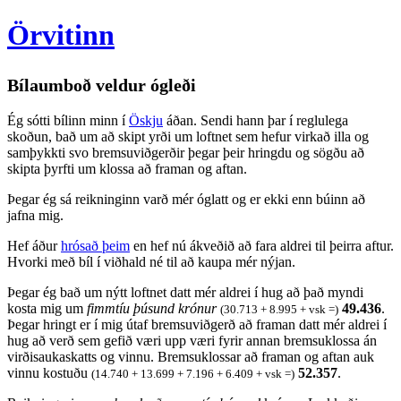
Örvitinn
Bílaumboð veldur ógleði
Ég sótti bílinn minn í
Öskju
áðan. Sendi hann þar í reglulega
skoðun, bað um að skipt yrði um loftnet sem hefur virkað illa og
samþykkti svo bremsuviðgerðir þegar þeir hringdu og sögðu að
skipta þyrfti um klossa að framan og aftan.
Þegar ég sá reikninginn varð mér óglatt og er ekki enn búinn að
jafna mig.
Hef áður
hrósað þeim
en hef nú ákveðið að fara aldrei til þeirra aftur.
Hvorki með bíl í viðhald né til að kaupa mér nýjan.
Þegar ég bað um nýtt loftnet datt mér aldrei í hug að það myndi
kosta mig um
fimmtíu þúsund krónur
49.436
.
(30.713 + 8.995 + vsk =)
Þegar hringt er í mig útaf bremsuviðgerð að framan datt mér aldrei í
hug að verð sem gefið væri upp væri fyrir annan bremsuklossa án
virðisaukaskatts og vinnu. Bremsuklossar að framan og aftan auk
vinnu kostuðu
52.357
.
(14.740 + 13.699 + 7.196 + 6.409 + vsk =)