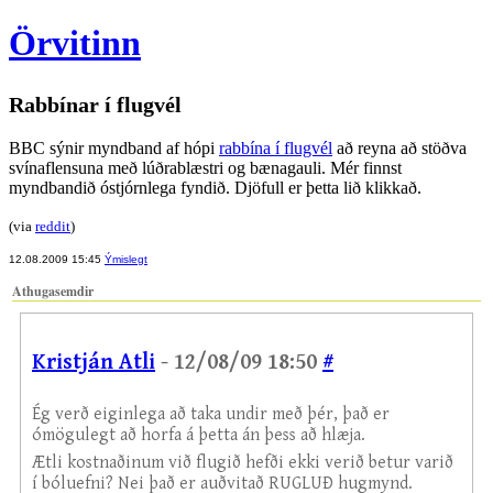
Örvitinn
Rabbínar í flugvél
BBC sýnir myndband af hópi
rabbína í flugvél
að reyna að stöðva
svínaflensuna með lúðrablæstri og bænagauli. Mér finnst
myndbandið óstjórnlega fyndið. Djöfull er þetta lið klikkað.
(via
reddit
)
12.08.2009 15:45
Ýmislegt
Athugasemdir
Kristján Atli
- 12/08/09 18:50
#
Ég verð eiginlega að taka undir með þér, það er
ómögulegt að horfa á þetta án þess að hlæja.
Ætli kostnaðinum við flugið hefði ekki verið betur varið
í bóluefni? Nei það er auðvitað RUGLUÐ hugmynd.