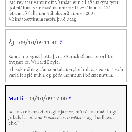
Það reyndar vantar oft vísindamenn til að útskýra fyrir
fjölmiðlum fyrir hvað mennirnir fá verðlaunin. Við
ætlum að fjalla um Nóbelsverðlaunin 2009 í
Vísindaþættinum næsta þriðjudag.
ÁJ - 09/10/09 11:40
#
Kannski tengist þetta því að Barack Obama er örlítið
frægari en Willard Boyle.
Íslenskir álitsgjafar sem tala um „leiðinlegar bækur“ hafa
varla fengið mikla og góða menntun í bókmenntum.
Matti
- 09/10/09 12:00
#
Þetta var kannski ofsagt hjá mér, hið rétta er að Illugi
Jökuls las bókina
Ennislokkur einvaldsins
og "heillaðist
ekki" :-)