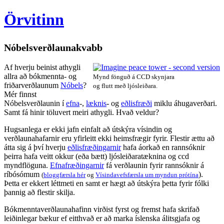
Örvitinn
Nóbelsverðlaunakvabb
Af hverju beinist athygli
allra að bókmennta- og
Mynd fönguð á CCD skynjara
friðarverðlaunum
Nóbels
?
og flutt með ljósleiðara.
Mér finnst
Nóbelsverðlaunin í
efna
-,
læknis
- og
eðlisfræði
miklu áhugaverðari.
Samt fá hinir töluvert meiri athygli. Hvað veldur?
Hugsanlega er ekki jafn einfalt að útskýra vísindin og
verðlaunahafarnir eru yfirleitt ekki heimsfrægir fyrir. Flestir ættu að
átta sig á því hverju
eðlisfræðingarnir
hafa áorkað en rannsóknir
þeirra hafa veitt okkur (eða bætt) ljósleiðaratæknina og ccd
myndflöguna.
Efnafræðingarnir
fá verðlaunin fyrir rannsóknir á
ríbósómum
).
(
bloggfærsla hér
og
Vísindavefsfærsla um myndun prótína
Þetta er ekkert léttmeti en samt er hægt að útskýra þetta fyrir fólki
þannig að flestir skilja.
Bókmenntaverðlaunahafinn virðist fyrst og fremst hafa skrifað
leiðinlegar bækur ef eitthvað er að marka íslenska álitsgjafa og