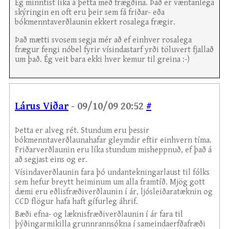
Ég minntist líka á þetta með frægðina. Það er væntanlega
skýringin en oft eru þeir sem fá friðar- eða
bókmenntaverðlaunin ekkert rosalega frægir.
Það mætti svosem segja mér að ef einhver rosalega
frægur fengi nóbel fyrir vísindastarf yrði töluvert fjallað
um það. Ég veit bara ekki hver kemur til greina :-)
Lárus Viðar
- 09/10/09 20:52
#
Þetta er alveg rét. Stundum eru þessir
bókmenntaverðlaunahafar gleymdir eftir einhvern tíma.
Friðarverðlaunin eru líka stundum misheppnuð, ef það á
að segjast eins og er.
Vísindaverðlaunin fara þó undantekningarlaust til fólks
sem hefur breytt heiminum um alla framtíð. Mjög gott
dæmi eru eðlisfræðiverðlaunin í ár, ljósleiðaratæknin og
CCD flögur hafa haft gífurleg áhrif.
Bæði efna- og læknisfræðiverðlaunin í ár fara til
þýðingarmikilla grunnrannsókna í sameindaerfðafræði