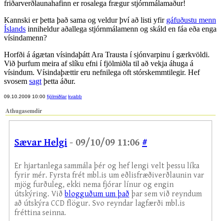
friðarverðlaunahafinn er rosalega frægur stjórnmálamaður!
Kannski er þetta það sama og veldur því að listi yfir
gáfuðustu menn
Íslands
inniheldur aðallega stjórnmálamenn og skáld en fáa eða enga
vísindamenn?
Horfði á ágætan vísindaþátt Ara Trausta í sjónvarpinu í gærkvöldi.
Við þurfum meira af slíku efni í fjölmiðla til að vekja áhuga á
vísindum. Vísindaþættir eru nefnilega oft stórskemmtilegir. Hef
svosem
sagt
þetta áður.
09.10.2009 10:00
fjölmiðlar
kvabb
Athugasemdir
Sævar Helgi
- 09/10/09 11:06
#
Er hjartanlega sammála þér og hef lengi velt þessu líka
fyrir mér. Fyrsta frét mbl.is um eðlisfræðiverðlaunin var
mjög furðuleg, ekki nema fjórar línur og engin
útskýring. Við
blogguðum um það
þar sem við reyndum
að útskýra CCD flögur. Svo reyndar lagfærði mbl.is
fréttina seinna.