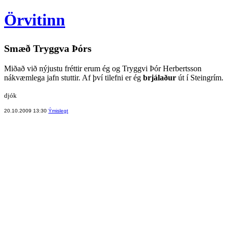
Örvitinn
Smæð Tryggva Þórs
Miðað við nýjustu fréttir erum ég og Tryggvi Þór Herbertsson
nákvæmlega jafn stuttir. Af því tilefni er ég
brjálaður
út í Steingrím.
djók
20.10.2009 13:30
Ýmislegt