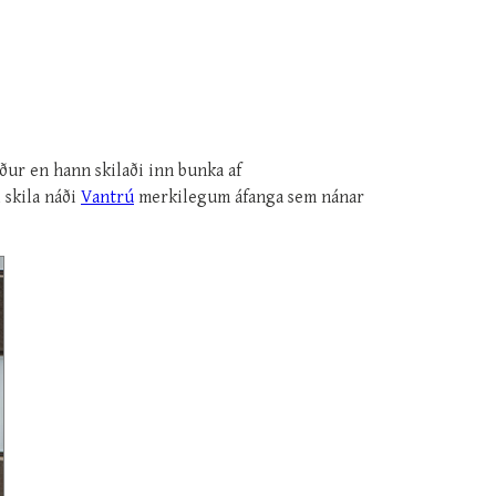
ður en hann skilaði inn bunka af
 skila náði
Vantrú
merkilegum áfanga sem nánar