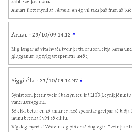
ahhh - sé það núna.
Annars flott mynd af Vésteini en ég vil taka það fram að það
Arnar - 23/10/09 14:12
#
Mig langar að vita hvaða tveir þetta eru sem sitja þarna un
glugganum og fylgjast spenntir með :)
Siggi Óla - 23/10/09 14:37
#
Sýnist sem þessir tveir í baksýn séu frá LHÍR(Leyniþjónustu 
vantrúarseggina.
Sé ekki betur en að annar sé með spenntar greipar að biðj
munu brenna í víti að eilífu.
Vígaleg mynd af Vésteini og þið eruð duglegir. Tveir þuml