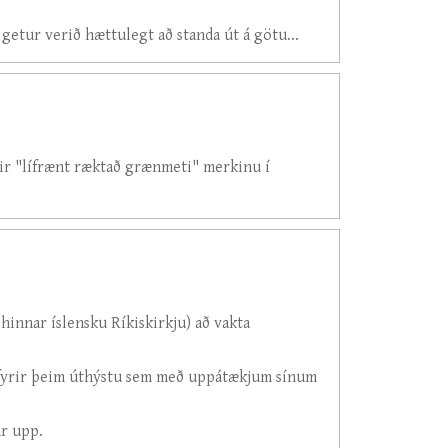
 getur verið hættulegt að standa út á götu...
dir "lífrænt ræktað grænmeti" merkinu í
hinnar íslensku Ríkiskirkju) að vakta
a fyrir þeim úthýstu sem með uppátækjum sínum
ar upp.