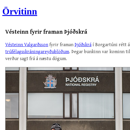
Örvitinn
Vésteinn fyrir framan Þjóðskrá
Vésteinn Valgarðsson
fyrir framan
Þjóðskrá
í Borgartúni rétt á
trúfélagsskráningareyðublöðum
. Þegar bunkinn var kominn til
verður sagt frá á næstu dögum.