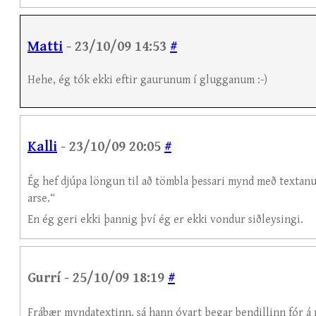
Matti
- 23/10/09 14:53
#
Hehe, ég tók ekki eftir gaurunum í glugganum :-)
Kalli
- 23/10/09 20:05
#
Ég hef djúpa löngun til að tömbla þessari mynd með textanu
arse.“
En ég geri ekki þannig því ég er ekki vondur siðleysingi.
Gurrí - 25/10/09 18:19
#
Frábær myndatextinn, sá hann óvart þegar bendillinn fór á 