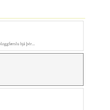
loggfærslu hjá þér...