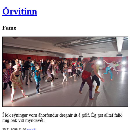
Örvitinn
Fame
Í lok sýningar voru áhorfendur dregnir út á gólf. Ég get alltaf falið
mig bak við myndavél!
30.11.2009 11:30
myndir