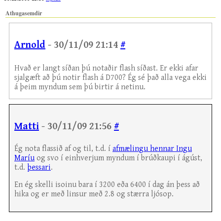
Athugasemdir
Arnold
- 30/11/09 21:14
#
Hvað er langt síðan þú notaðir flash síðast. Er ekki afar
sjalgæft að þú notir flash á D700? Ég sé það alla vega ekki
á þeim myndum sem þú birtir á netinu.
Matti
- 30/11/09 21:56
#
Ég nota flassið af og til, t.d. í
afmælingu hennar Ingu
Maríu
og svo í einhverjum myndum í brúðkaupi í ágúst,
t.d.
þessari
.
En ég skelli isoinu bara í 3200 eða 6400 í dag án þess að
hika og er með linsur með 2.8 og stærra ljósop.