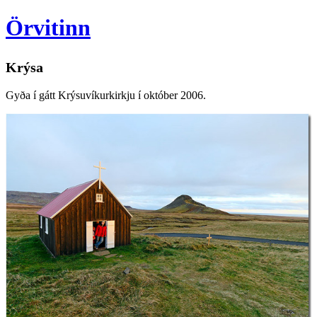
Örvitinn
Krýsa
Gyða í gátt Krýsuvíkurkirkju í október 2006.