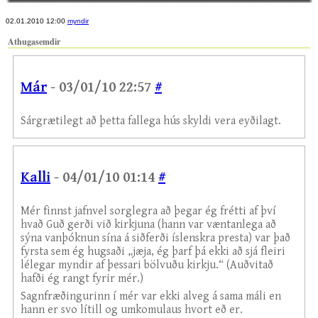
02.01.2010 12:00
myndir
Athugasemdir
Már
- 03/01/10 22:57
#
Sárgrætilegt að þetta fallega hús skyldi vera eyðilagt.
Kalli
- 04/01/10 01:14
#
Mér finnst jafnvel sorglegra að þegar ég frétti af því
hvað Guð gerði við kirkjuna (hann var væntanlega að
sýna vanþóknun sína á siðferði íslenskra presta) var það
fyrsta sem ég hugsaði „jæja, ég þarf þá ekki að sjá fleiri
lélegar myndir af þessari bölvuðu kirkju.“ (Auðvitað
hafði ég rangt fyrir mér.)
Sagnfræðingurinn í mér var ekki alveg á sama máli en
hann er svo lítill og umkomulaus hvort eð er.