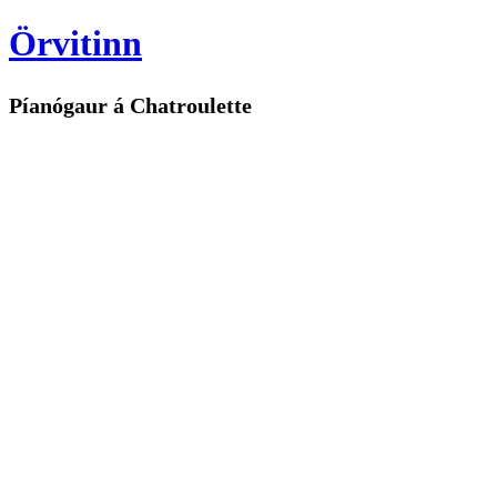
Örvitinn
Píanógaur á Chatroulette