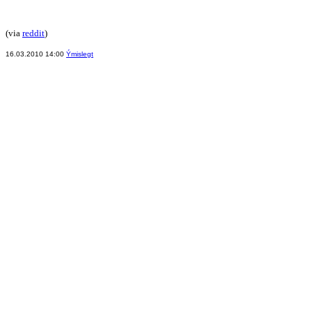
(via
reddit
)
16.03.2010 14:00
Ýmislegt