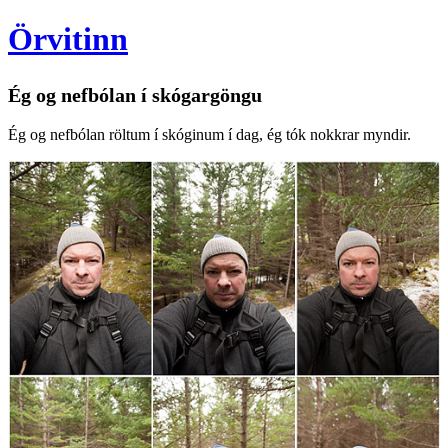
Örvitinn
Ég og nefbólan í skógargöngu
Ég og nefbólan röltum í skóginum í dag, ég tók nokkrar myndir.