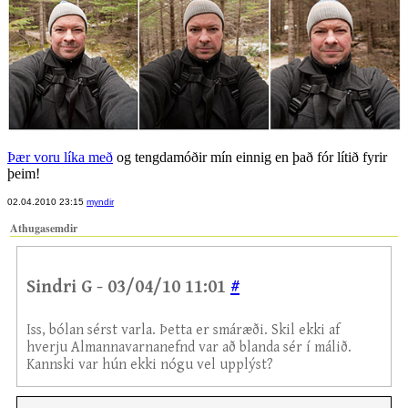
Þær voru líka með
og tengdamóðir mín einnig en það fór lítið fyrir
þeim!
02.04.2010 23:15
myndir
Athugasemdir
Sindri G - 03/04/10 11:01
#
Iss, bólan sérst varla. Þetta er smáræði. Skil ekki af
hverju Almannavarnanefnd var að blanda sér í málið.
Kannski var hún ekki nógu vel upplýst?