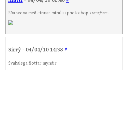
Matti
- 04/04/10 02:40
#
Eða svona með einnar mínútu photoshop
Transform
.
Sirrý - 04/04/10 14:38
#
Svakalega flottar myndir