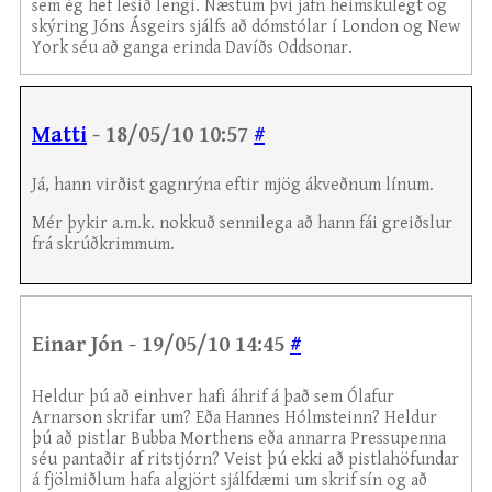
sem ég hef lesið lengi. Næstum því jafn heimskulegt og
skýring Jóns Ásgeirs sjálfs að dómstólar í London og New
York séu að ganga erinda Davíðs Oddsonar.
Matti
- 18/05/10 10:57
#
Já, hann virðist gagnrýna eftir mjög ákveðnum línum.
Mér þykir a.m.k. nokkuð sennilega að hann fái greiðslur
frá skrúðkrimmum.
Einar Jón - 19/05/10 14:45
#
Heldur þú að einhver hafi áhrif á það sem Ólafur
Arnarson skrifar um? Eða Hannes Hólmsteinn? Heldur
þú að pistlar Bubba Morthens eða annarra Pressupenna
séu pantaðir af ritstjórn? Veist þú ekki að pistlahöfundar
á fjölmiðlum hafa algjört sjálfdæmi um skrif sín og að