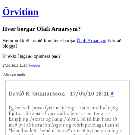
Örvitinn
Hver borgar Ólafi Arnarsyni?
Hefur nokkuð komið fram hver borgar
Ólafi Arnarsyni
fyrir að
blogga?
Er ekki í lagi að opinbera það?
17.05.2010 11:30
Ýmislegt
Athugasemdir
Davíð R. Gunnarsson - 17/05/10 18:41
#
Ég hef velt þessu fyrir mér lengi. Hann er alltaf mjög
fljótur að koma til varna allra þeirra sem tengjast
kaupþingi/exista og Baugi/Glitni. Sú túlkun hans að
með því að kæra Jón Ásgeir og viðskiptafélaga hans sé
"Ísland svikið í hendur óvina" er með því heimskulegra