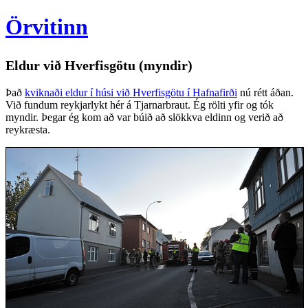
Örvitinn
Eldur við Hverfisgötu (myndir)
Það
kviknaði eldur í húsi við Hverfisgötu í Hafnafirði
nú rétt áðan.
Við fundum reykjarlykt hér á Tjarnarbraut. Ég rölti yfir og tók
myndir. Þegar ég kom að var búið að slökkva eldinn og verið að
reykræsta.