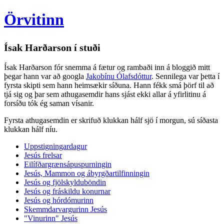
Örvitinn
Ísak Harðarson í stuði
Ísak Harðarson fór snemma á fætur og rambaði inn á bloggið mitt
þegar hann var að googla
Jakobínu Ólafsdóttur
. Sennilega var þetta í
fyrsta skipti sem hann heimsækir síðuna. Hann fékk smá þörf til að
tjá sig og þar sem athugasemdir hans sjást ekki allar á yfirlitinu á
forsíðu tók ég saman vísanir.
Fyrsta athugasemdin er skrifuð klukkan hálf sjö í morgun, sú síðasta
klukkan hálf níu.
Uppstigningardagur
Jesús frelsar
Eilífðargrænsápuspurningin
Jesús, Mammon og ábyrgðartilfinningin
Jesús og fjölskylduböndin
Jesús og fráskildu konurnar
Jesús og hórdómurinn
Skemmdarvargurinn Jesús
"Vinurinn" Jesús