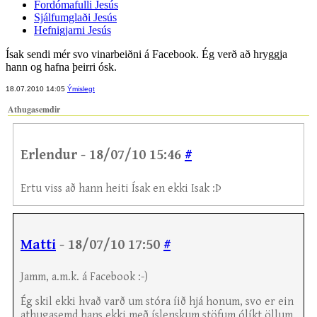
Fordómafulli Jesús
Sjálfumglaði Jesús
Hefnigjarni Jesús
Ísak sendi mér svo vinarbeiðni á Facebook. Ég verð að hryggja
hann og hafna þeirri ósk.
18.07.2010 14:05
Ýmislegt
Athugasemdir
Erlendur - 18/07/10 15:46
#
Ertu viss að hann heiti Ísak en ekki Isak :Þ
Matti
- 18/07/10 17:50
#
Jamm, a.m.k. á Facebook :-)
Ég skil ekki hvað varð um stóra íið hjá honum, svo er ein
athugasemd hans ekki með íslenskum stöfum ólíkt öllum