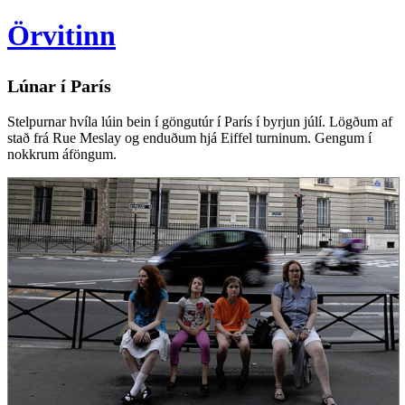
Örvitinn
Lúnar í París
Stelpurnar hvíla lúin bein í göngutúr í París í byrjun júlí. Lögðum af
stað frá Rue Meslay og enduðum hjá Eiffel turninum. Gengum í
nokkrum áföngum.